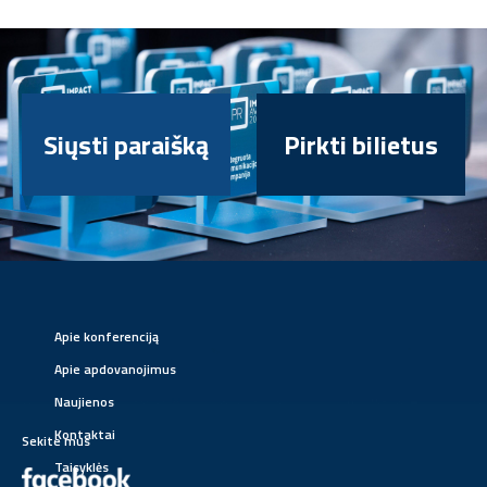
Siųsti paraišką
Pirkti bilietus
Apie konferenciją
Apie apdovanojimus
Naujienos
Kontaktai
Sekite mus
Taisyklės