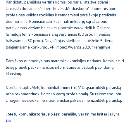
Kandidatų paraiškas vertins komisijos nariai, atsižvelgdami į
žiniasklaidos analizės bendrovės „Mediaskopo“ duomenis apie
profesinės veiklos rodiklius ir remdamiesi paraiškoje pateiktais
duomenimis. Komisijai atrinkus finalininkus, jų sąrašas bus
pateikiamas viešam balsavimui portale www.delfi.lt. Galutinį
laimėtoją lems komisijos narių vertinimas (50 proc.) ir viešas
balsavimas (50 proc.). Nugalėtojas skelbiamas birželio 5 dieną
baigiamajame konkurso „PR Impact Awards 2026“ renginyje.
Paraiškos duomenys bus matomi tik komisijos nariams. Komisija turi
teisę prašyti patikslinančios informacijos ar užduoti papildomų
klausimų.
Norėtum tapti „Metų komunikatoriumi (-e)“? Drąsiai pildyk paraišką
arba rekomenduok šio titulo vertą profesionalą. Su rekomenduotu
žmogumi susisieksime ir asmeniškai pakviesime užpildyti paraišką.
„Metų komunikatoriaus (-ės)“ paraiškų vertinimo kriterijai yra
čia