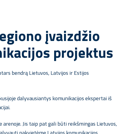
egiono įvaizdžio
nikacijos projektus
rs bendrą Lietuvos, Latvijos ir Estijos
kusijoje dalyvausiantys komunikacijos ekspertai iš
ijai.
arenoje. Jis taip pat gali būti reikšmingas Lietuvos,
 dalyvauti pakvietėme Latvijos komunikacijos