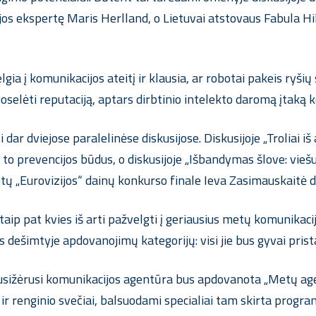
cijos ekspertę Maris Herlland, o Lietuvai atstovaus Fabula 
a į komunikacijos ateitį ir klausia, ar robotai pakeis ryšių
puoselėti reputaciją, aptars dirbtinio intelekto daromą įtaką 
ar dviejose paralelinėse diskusijose. Diskusijoje „Troliai iš 
i to prevencijos būdus, o diskusijoje „Išbandymas šlove: vi
etų „Eurovizijos“ dainų konkurso finale Ieva Zasimauskaitė d
ip pat kvies iš arti pažvelgti į geriausius metų komunikacij
s dešimtyje apdovanojimų kategorijų: visi jie bus gyvai pris
usižėrusi komunikacijos agentūra bus apdovanota „Metų age
ir renginio svečiai, balsuodami specialiai tam skirta progra