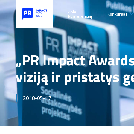
Apie
Konkursas
konferenciją
Taisyklės
Paraiškų 
terminai
„PR Impact Awards 
D.U.K.
viziją ir pristatys
Patarimai
2018-05-17