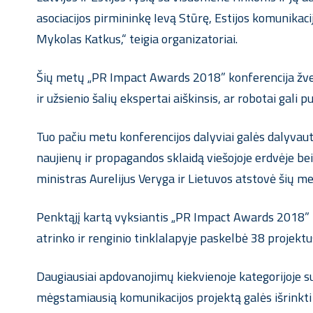
asociacijos pirmininkę Ievą Stūrę, Estijos komunika
Mykolas Katkus,“ teigia organizatoriai.
Šių metų „PR Impact Awards 2018” konferencija žvelgi
ir užsienio šalių ekspertai aiškinsis, ar robotai gali 
Tuo pačiu metu konferencijos dalyviai galės dalyvauti d
naujienų ir propagandos sklaidą viešojoje erdvėje be
ministras Aurelijus Veryga ir Lietuvos atstovė šių m
Penktąjį kartą vyksiantis „PR Impact Awards 2018” ta
atrinko ir renginio tinklalapyje paskelbė 38 projektu
Daugiausiai apdovanojimų kiekvienoje kategorijoje s
mėgstamiausią komunikacijos projektą galės išrinkti 