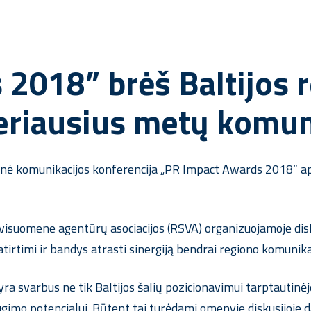
2018” brėš Baltijos r
 geriausius metų komu
ė komunikacijos konferencija „PR Impact Awards 2018“ apta
u visuomene agentūrų asociacijos (RSVA) organizuojamoje dis
atirtimi ir bandys atrasti sinergiją bendrai regiono komunikac
a svarbus ne tik Baltijos šalių pozicionavimui tarptautinėje 
 augimo potencialui. Būtent tai turėdami omenyje diskusijoje