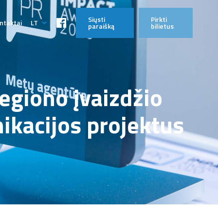
Siųsti
Pirkti
ntaktai
LT
paraišką
bilietus
EN
egiono įvaizdžio
nikacijos projektus