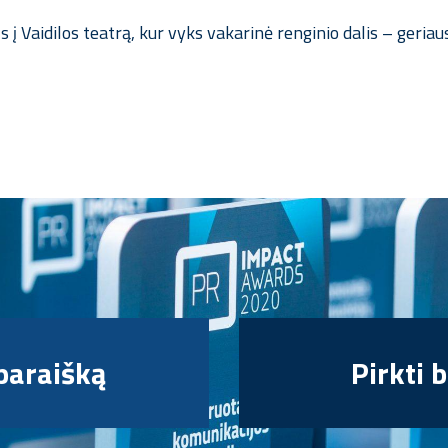
 į Vaidilos teatrą, kur vyks vakarinė renginio dalis – geri
 paraišką
Pirkti b