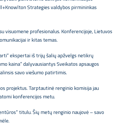
Hill+Knowlton Strategies valdybos pirmininkas
 su visuomene profesionalus. Konferencijoje, Lietuvos
komunikacijai ir kitas temas.
arti“ ekspertai iš trijų šalių apžvelgs netikrų
ešumo kaina“ dalyvausiantys Sveikatos apsaugos
alinsis savo viešumo patirtimis.
os projektus. Tarptautinė renginio komisija jau
tatomi konferencijos metu.
ntūros“ titulu. Šių metų renginio naujovė – savo
mėle.