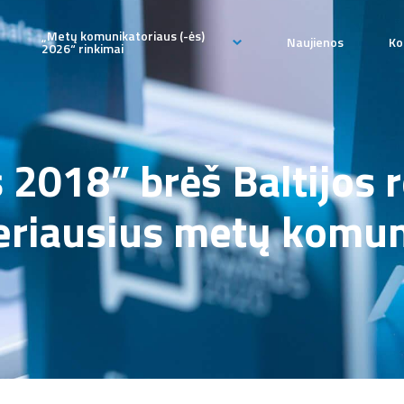
„Metų komunikatoriaus (-ės)
Naujienos
Ko
2026“ rinkimai
„Metų komunikatoriaus (-
ės) 2026“ paraiška
pateikimo
„Metų komunikatoriaus (-
2018” brėš Baltijos r
ės)“ rinkimų komisija
 geriausius metų komu