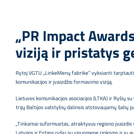
„PR Impact Awards 
viziją ir pristatys
Rytoj VGTU „LinkeMenų fabrike“ vyksianti tarptautin
komunikacijos ir įvaizdžio formavimo viziją.
Lietuvos komunikacijos asociacijos (LTKA) ir Ryšių s
trijų Baltijos valstybių dalinsis atstovaujamų šalių p
„Tinkamai suformuotas, atraktyvus regiono įvaizdis yr
Latvijos ir Estijos ryšių su visuomene rinkoms ir jų