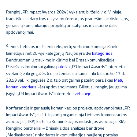
Renginį „PR Impact Awards 2024“, vyksiantį birželio 7 d. Vilniuje,
tradiciškai sudaro trys dalys: konferencijos pranešimai ir diskusijos,
geriausių komunikacijos projektų pristatymas ir vakarinė dalis –
apdovanojimai.
Šiemet Lietuvos ir užsienio ekspertų vertinimo komisija išrinks
laimėtojus net 20-yje kategorijų. Naujos yra dvi
kategorijos
:
Bendruomenių įtraukimo ir kūrimo bei Drąsa komunikacijoje.
Paraiškas konkursui galima
pateikti
„PR Impact Awards“ interneto
svetainėje iki gegužės 6 d., o žemiausia kaina – iki balandžio 17 d.
23.59 val. Iki gegužės 2 d. taip pat galima pateikti paraiškas
Metų
komunikatoriaus
(-ės)
apdovanojimams. Bilietus į renginį jau galima
įsigyti „PR Impact Awards“ interneto
svetainėje
.
Konferenciją ir geriausių komunikacijos projektų apdovanojimus „PR
Impact Awards“ jau 11-tą kartą organizuoja Lietuvos komunikacijos
asociacija (LTKA) kartu su Komunikacijos industrijos asociacija (KIA).
Renginio partneriai – žiniasklaidos analizės bendrovė
„Mediaskopas“, rinkodaros ir komunikacijos naujienų portalas