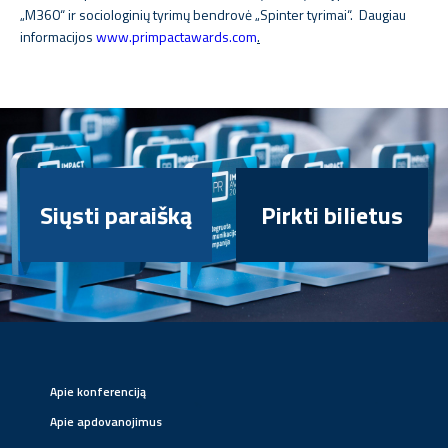
„M360“ ir sociologinių tyrimų bendrovė „Spinter tyrimai“. Daugiau
informacijos
www.primpactawards.
com
.
Siųsti paraišką
Pirkti bilietus
Apie konferenciją
Apie apdovanojimus