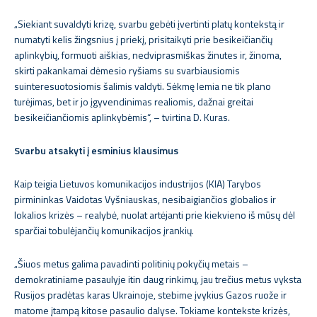
„Siekiant suvaldyti krizę, svarbu gebėti įvertinti platų kontekstą ir
numatyti kelis žingsnius į priekį, prisitaikyti prie besikeičiančių
aplinkybių, formuoti aiškias, nedviprasmiškas žinutes ir, žinoma,
skirti pakankamai dėmesio ryšiams su svarbiausiomis
suinteresuotosiomis šalimis valdyti. Sėkmę lemia ne tik plano
turėjimas, bet ir jo įgyvendinimas realiomis, dažnai greitai
besikeičiančiomis aplinkybėmis“, – tvirtina D. Kuras.
Svarbu atsakyti į esminius klausimus
Kaip teigia Lietuvos komunikacijos industrijos (KIA) Tarybos
pirmininkas Vaidotas Vyšniauskas, nesibaigiančios globalios ir
lokalios krizės – realybė, nuolat artėjanti prie kiekvieno iš mūsų dėl
sparčiai tobulėjančių komunikacijos įrankių.
„Šiuos metus galima pavadinti politinių pokyčių metais –
demokratiniame pasaulyje itin daug rinkimų, jau trečius metus vyksta
Rusijos pradėtas karas Ukrainoje, stebime įvykius Gazos ruože ir
matome įtampą kitose pasaulio dalyse. Tokiame kontekste krizės,