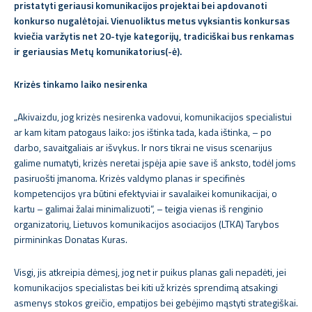
pristatyti geriausi komunikacijos projektai bei apdovanoti
konkurso nugalėtojai. Vienuoliktus metus vyksiantis konkursas
kviečia varžytis net 20-tyje kategorijų, tradiciškai bus renkamas
ir geriausias Metų komunikatorius(-ė).
Krizės tinkamo laiko nesirenka
„Akivaizdu, jog krizės nesirenka vadovui, komunikacijos specialistui
ar kam kitam patogaus laiko: jos ištinka tada, kada ištinka, – po
darbo, savaitgaliais ar išvykus. Ir nors tikrai ne visus scenarijus
galime numatyti, krizės neretai įspėja apie save iš anksto, todėl joms
pasiruošti įmanoma. Krizės valdymo planas ir specifinės
kompetencijos yra būtini efektyviai ir savalaikei komunikacijai, o
kartu – galimai žalai minimalizuoti“, – teigia vienas iš renginio
organizatorių, Lietuvos komunikacijos asociacijos (LTKA) Tarybos
pirmininkas Donatas Kuras.
Visgi, jis atkreipia dėmesį, jog net ir puikus planas gali nepadėti, jei
komunikacijos specialistas bei kiti už krizės sprendimą atsakingi
asmenys stokos greičio, empatijos bei gebėjimo mąstyti strategiškai.