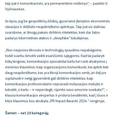
taip pat ir komunikacinės, yra permanentinis reiškinys“, – pastebi V.
Vyšniauskas.
Jis tęsia, jog be geopolitinių iššūkių, gyvename įtemptos ekonominės
situacijos ir didžiulio neapibrėžtumo aplinkoje. Taip pat vis dažniau
svarstome, ar žmogų pakeis dirbtinis intelektas, kiek dar žalos
padarys kibernetinės atakos ir „deepfake“ tobulėjimas.
„Nuo naujosios tikrovės ir technologijų spaudimo nepabėgsime,
todėl svarbu išmokti veikti esančiomis sąlygomis. Kad tai padaryti
būtų lengviau, komunikacijos specialistai kartu turi rasti atsakymus į
esminius klausimus: kaip organizacijoms komunikuoti, kai aplink tiek
daug neapibrėžtumo; kas yra tikroji komunikacijos vertė, jei dalį jos
suplanuoti ir netgi įgyvendinti gali dirbtinis intelektas; kaip
komunikacijos profesionalams neprarasti motyvacijos mokytis ir
tobulėti, o kartu – ir neperdegti, rūpintis savo emocine sveikata?“, –
klausia komunikacijos ekspertas ir priduria besitikintis, kad į šiuos ir
kitus klausimus bus atsakyta „PR Impact Awards 2024 “ renginyje.
Šiemet – net 20 kategorijų