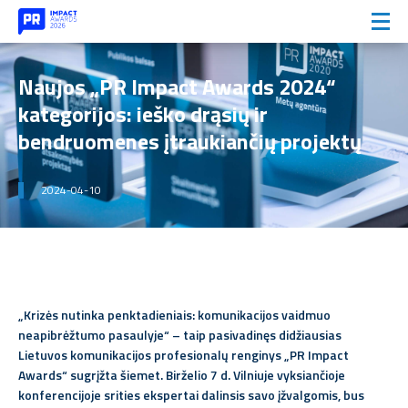
Naujos „PR Impact Awards 2024“
kategorijos: ieško drąsių ir
bendruomenes įtraukiančių projektų
2024-04-10
„Krizės nutinka penktadieniais: komunikacijos vaidmuo
neapibrėžtumo pasaulyje“ – taip pasivadinęs didžiausias
Lietuvos komunikacijos profesionalų renginys „PR Impact
Awards“ sugrįžta šiemet. Birželio 7 d. Vilniuje
vyksiančioje
konferencijoje srities ekspertai dalinsis savo įžvalgomis, bus