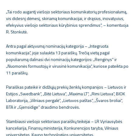
„Tai rodo augantį viešojo sektoriaus komunikatorių profesionalumą,
vis didesnį dėmesį, skiriamą komunikacijai, ir drąsius, inovatyvius,
efekyvius viešojo sektoriaus kūrybinius sprendimus“, – komentuoja
R. Stonkutė.
Antra pagal aktyvumą nominacijų kategorija – „Integruota
komunikacija“, joje sulaukta 13 paraiškų. Trečią vietą pagal
populiarumą dalinasi dvi nominacijų kategorijos: „Renginys“ ir
„Nuomonės formuotojų ir virusinė komunikacija“, kuriose pateikta po
11 paraiškų.
Paraiškas pateikė ir didžiųjų prekių ženklų kompanijos – Lietuvos ir
Estijos „Swedbank“, „Bitė Lietuva“, „Maxima LT“, „Rimi Lietuva“, BIOK
Laboratorija, „Vilniaus pergalė“, „Lietuvos paštas“, „Švaros broliai“,
BTA ir „Gjensidige“ draudimo bendrovės.
Stambiausi viešojo sektoriaus paraiškų teikėjai – LR Vyriausybės
kanceliarija, Finansų ministerija, Konkurencijos taryba, Vilniaus
universitetas, Kauno technologijos universitetas.