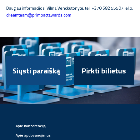
Daugiau informacijos
: Vilma Venckutonytė, tel. +370 682 55507, el.p.
dreamteam@primpactawards.com
Siųsti paraišką
Pirkti bilietus
Apie konferenciją
Apie apdovanojimus