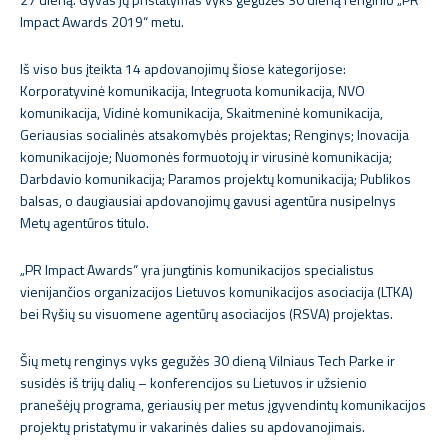
Impact Awards 2019“ metu.
Iš viso bus įteikta 14 apdovanojimų šiose kategorijose:
Korporatyvinė komunikacija, Integruota komunikacija, NVO
komunikacija, Vidinė komunikacija, Skaitmeninė komunikacija,
Geriausias socialinės atsakomybės projektas; Renginys; Inovacija
komunikacijoje; Nuomonės formuotojų ir virusinė komunikacija;
Darbdavio komunikacija; Paramos projektų komunikacija; Publikos
balsas, o daugiausiai apdovanojimų gavusi agentūra nusipelnys
Metų agentūros titulo.
„PR Impact Awards“ yra jungtinis komunikacijos specialistus
vienijančios organizacijos Lietuvos komunikacijos asociacija (LTKA)
bei Ryšių su visuomene agentūrų asociacijos (RSVA) projektas.
Šių metų renginys vyks gegužės 30 dieną Vilniaus Tech Parke ir
susidės iš trijų dalių – konferencijos su Lietuvos ir užsienio
pranešėjų programa, geriausių per metus įgyvendintų komunikacijos
projektų pristatymu ir vakarinės dalies su apdovanojimais.