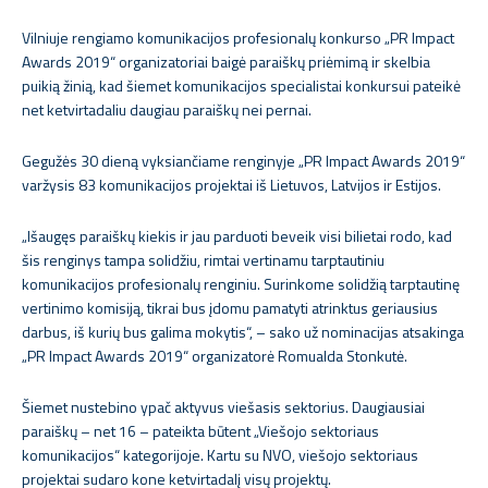
Vilniuje rengiamo komunikacijos profesionalų konkurso „PR Impact
Awards 2019“ organizatoriai baigė paraiškų priėmimą ir skelbia
puikią žinią, kad šiemet komunikacijos specialistai konkursui pateikė
net ketvirtadaliu daugiau paraiškų nei pernai.
Gegužės 30 dieną vyksiančiame renginyje „PR Impact Awards 2019“
varžysis 83 komunikacijos projektai iš Lietuvos, Latvijos ir Estijos.
„Išaugęs paraiškų kiekis ir jau parduoti beveik visi bilietai rodo, kad
šis renginys tampa solidžiu, rimtai vertinamu tarptautiniu
komunikacijos profesionalų renginiu. Surinkome solidžią tarptautinę
vertinimo komisiją, tikrai bus įdomu pamatyti atrinktus geriausius
darbus, iš kurių bus galima mokytis“, – sako už nominacijas atsakinga
„PR Impact Awards 2019“ organizatorė Romualda Stonkutė.
Šiemet nustebino ypač aktyvus viešasis sektorius. Daugiausiai
paraiškų – net 16 – pateikta būtent „Viešojo sektoriaus
komunikacijos“ kategorijoje. Kartu su NVO, viešojo sektoriaus
projektai sudaro kone ketvirtadalį visų projektų.