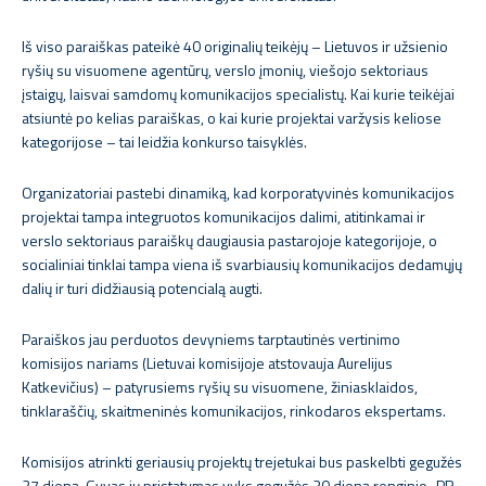
Iš viso paraiškas pateikė 40 originalių teikėjų – Lietuvos ir užsienio
ryšių su visuomene agentūrų, verslo įmonių, viešojo sektoriaus
įstaigų, laisvai samdomų komunikacijos specialistų. Kai kurie teikėjai
atsiuntė po kelias paraiškas, o kai kurie projektai varžysis keliose
kategorijose – tai leidžia konkurso taisyklės.
Organizatoriai pastebi dinamiką, kad korporatyvinės komunikacijos
projektai tampa integruotos komunikacijos dalimi, atitinkamai ir
verslo sektoriaus paraiškų daugiausia pastarojoje kategorijoje, o
socialiniai tinklai tampa viena iš svarbiausių komunikacijos dedamųjų
dalių ir turi didžiausią potencialą augti.
Paraiškos jau perduotos devyniems tarptautinės vertinimo
komisijos nariams (Lietuvai komisijoje atstovauja Aurelijus
Katkevičius) – patyrusiems ryšių su visuomene, žiniasklaidos,
tinklaraščių, skaitmeninės komunikacijos, rinkodaros ekspertams.
Komisijos atrinkti geriausių projektų trejetukai bus paskelbti gegužės
27 dieną. Gyvas jų pristatymas vyks gegužės 30 dieną renginio „PR