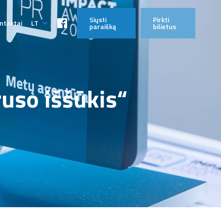
Siųsti
Pirkti
ntaktai
LT
paraišką
bilietus
EN
uso iššūkis“