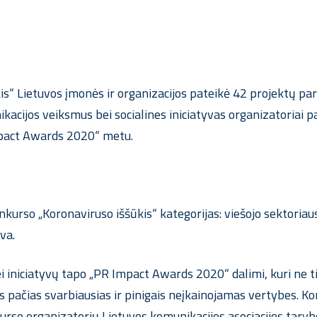
 Lietuvos įmonės ir organizacijos pateikė 42 projektų parai
cijos veiksmus bei socialines iniciatyvas organizatoriai pa
mpact Awards 2020“ metu.
onkurso „Koronaviruso iššūkis“ kategorijas: viešojo sektoriau
va.
i iniciatyvų tapo „PR Impact Awards 2020“ dalimi, kuri ne ti
is pačias svarbiausias ir pinigais neįkainojamas vertybes. Kom
nkurso organizatorių Lietuvos komunikacijos asociacijos tary