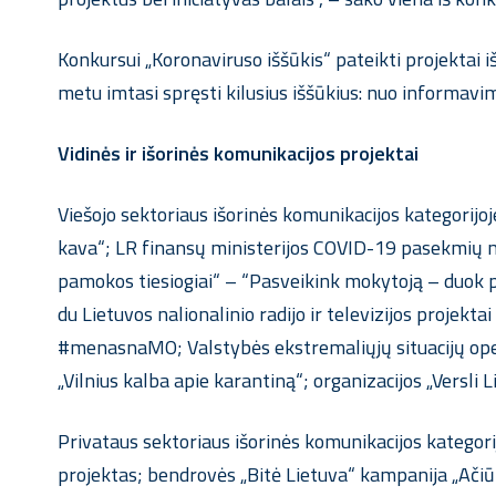
Konkursui „Koronaviruso iššūkis“ pateikti projektai i
metu imtasi spręsti kilusius iššūkius: nuo informav
Vidinės ir išorinės komunikacijos projektai
Viešojo sektoriaus išorinės komunikacijos kategorij
kava“; LR finansų ministerijos COVID-19 pasekmių m
pamokos tiesiogiai“ – “Pasveikink mokytoją – duok p
du Lietuvos nalionalinio radijo ir televizijos projekt
#menasnaMO; Valstybės ekstremaliųjų situacijų ope
„Vilnius kalba apie karantiną“; organizacijos „Versli 
Privataus sektoriaus išorinės komunikacijos kategorij
projektas; bendrovės „Bitė Lietuva“ kampanija „Ači