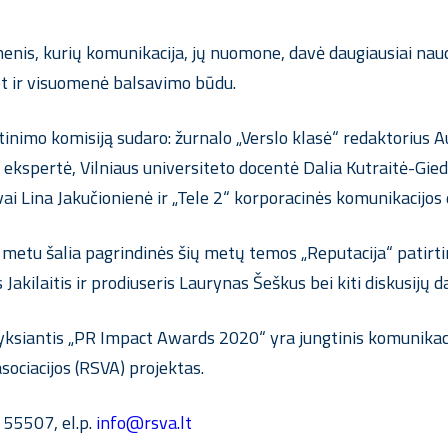
enis, kurių komunikacija, jų nuomone, davė daugiausiai naud
et ir visuomenė balsavimo būdu.
inimo komisiją sudaro: žurnalo „Verslo klasė“ redaktorius 
kspertė, Vilniaus universiteto docentė Dalia Kutraitė-Gied
ai Lina Jakučionienė ir „Tele 2“ korporacinės komunikacijos 
metu šalia pagrindinės šių metų temos „Reputacija“ patirt
akilaitis ir prodiuseris Laurynas Šeškus bei kiti diskusijų da
ksiantis „PR Impact Awards 2020“ yra jungtinis komunikacij
sociacijos (RSVA) projektas.
 55507, el.p.
info@rsva.lt