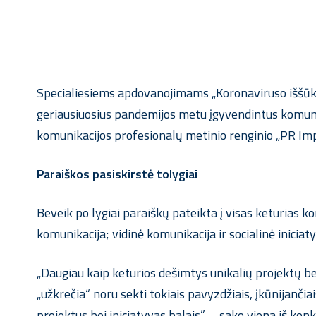
Specialiesiems apdovanojimams „Koronaviruso iššūkis“
geriausiuosius pandemijos metu įgyvendintus komunika
komunikacijos profesionalų metinio renginio „PR I
Paraiškos pasiskirstė tolygiai
Beveik po lygiai paraiškų pateikta į visas keturias k
komunikacija; vidinė komunikacija ir socialinė iniciaty
„Daugiau kaip keturios dešimtys unikalių projektų be
„užkrečia“ noru sekti tokiais pavyzdžiais, įkūnijančia
projektus bei iniciatyvas balais”, – sako viena iš ko