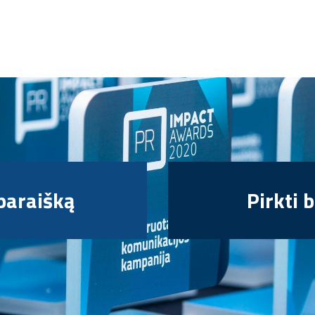
 paraišką
Pirkti b