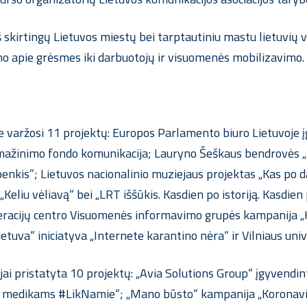
š skirtingų Lietuvos miestų bei tarptautiniu mastu lietuvių 
imo apie grėsmes iki darbuotojų ir visuomenės mobilizavimo.
oje varžosi 11 projektų: Europos Parlamento biuro Lietuvoje
ažinimo fondo komunikacija; Lauryno Šeškaus bendrovės „No
enkis”; Lietuvos nacionalinio muziejaus projektas „Kas po 
ai „Keliu vėliavą“ bei „LRT iššūkis. Kasdien po istoriją. Kasd
racijų centro Visuomenės informavimo grupės kampanija „K
Lietuva“ iniciatyva „Internete karantino nėra“ ir Vilniaus un
ai pristatyta 10 projektų: „Avia Solutions Group“ įgyvendinta
ū medikams #LikNamie“; „Mano būsto“ kampanija „Koronaviru