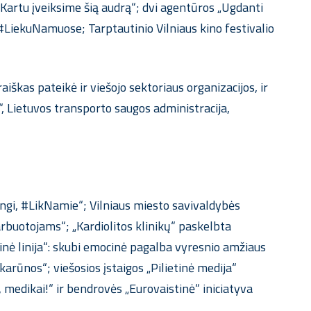
artu įveiksime šią audrą“; dvi agentūros „Ugdanti
#LiekuNamuose; Tarptautinio Vilniaus kino festivalio
škas pateikė ir viešojo sektoriaus organizacijos, ir
as“, Lietuvos transporto saugos administracija,
rangi, #LikNamie“; Vilniaus miesto savivaldybės
rbuotojams“; „Kardiolitos klinikų“ paskelbta
inė linija“: skubi emocinė pagalba vyresnio amžiaus
rūnos“; viešosios įstaigos „Pilietinė medija“
, medikai!“ ir bendrovės „Eurovaistinė“ iniciatyva