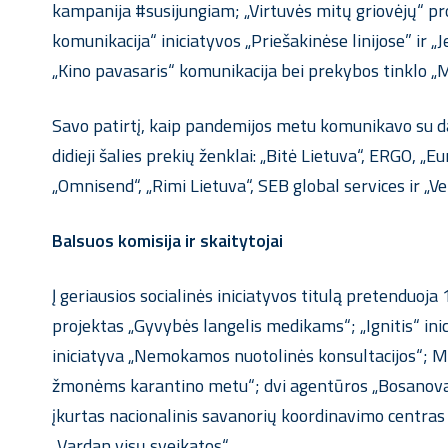
kampanija #susijungiam; „Virtuvės mitų griovėjų“ p
komunikacija“ iniciatyvos „Priešakinėse linijose” i
„Kino pavasaris“ komunikacija bei prekybos tinklo 
Savo patirtį, kaip pandemijos metu komunikavo su darb
didieji šalies prekių ženklai: „Bitė Lietuva“, ERGO, „E
„Omnisend“, „Rimi Lietuva“, SEB global services ir „Ver
Balsuos komisija ir skaitytojai
Į geriausios socialinės iniciatyvos titulą pretenduoj
projektas „Gyvybės langelis medikams“; „Ignitis“ in
iniciatyva „Nemokamos nuotolinės konsultacijos“; Ma
žmonėms karantino metu“; dvi agentūros „Bosanova“ i
įkurtas nacionalinis savanorių koordinavimo centras „
„Vardan visų sveikatos“.