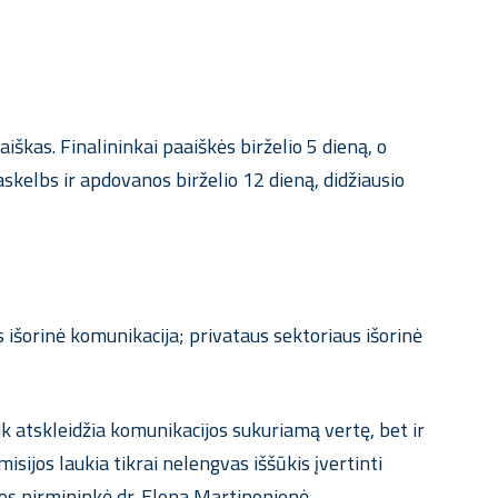
škas. Finalininkai paaiškės birželio 5 dieną, o
skelbs ir apdovanos birželio 12 dieną, didžiausio
s išorinė komunikacija; privataus sektoriaus išorinė
k atskleidžia komunikacijos sukuriamą vertę, bet ir
isijos laukia tikrai nelengvas iššūkis įvertinti
bos pirmininkė dr. Elena Martinonienė.