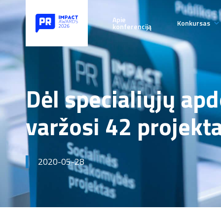
Apie
Konkursas
konferenciją
Taisyklės
Paraiškų 
terminai
Dėl specialiųjų ap
D.U.K.
varžosi 42 projekta
Patarimai
2020-05-28