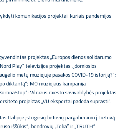
vykdyti komunikacijos projektai, kuriais pandemijos
 įgyvendintas projektas „Europos dienos solidarumo
rd Play“ televizijos projektas „Įdomiosios
daugelio metų muziejuje pasakos COVID-19 istoriją?“;
ien po diktantą“; MO muziejaus kampanija
oronaStop“; Vilniaus miesto savivaldybės projektas
iversiteto projektas „VU ekspertai padeda suprasti“.
s Italijoje įstrigusių lietuvių pargabenimo į Lietuvą
so iššūkis“; bendrovių „Telia“ ir „TRUTH“