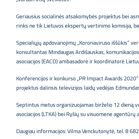
Geriausius socialinės atsakomybės projektus bei asm
rinks ne tik Lietuvos ekspertų vertinimo komisija, b
Specialiųjų apdovanojimų „Koronaviruso iššūkis“ vert
konsultantas Mindaugas Ardišauskas, komunikacijos e
asociacijos (EACD) ambasadorė ir koordinatorė Lietuv
Konferencijos ir konkurso „PR Impact Awards 2020“ 
projektus dalinsis televizijos laidų vedėjas Edmundas J
Septintus metus organizuojamas birželio 12 dieną vy
asociacijos (LTKA) bei Ryšių su visuomene agentūrų a
Daugiau informacijos: Vilma Venckutonytė, tel. 8 682