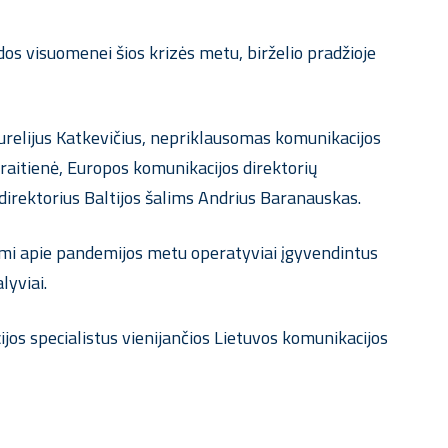
os visuomenei šios krizės metu, birželio pradžioje
Aurelijus Katkevičius, nepriklausomas komunikacijos
raitienė, Europos komunikacijos direktorių
direktorius Baltijos šalims Andrius Baranauskas.
imi apie pandemijos metu operatyviai įgyvendintus
lyviai.
os specialistus vienijančios Lietuvos komunikacijos