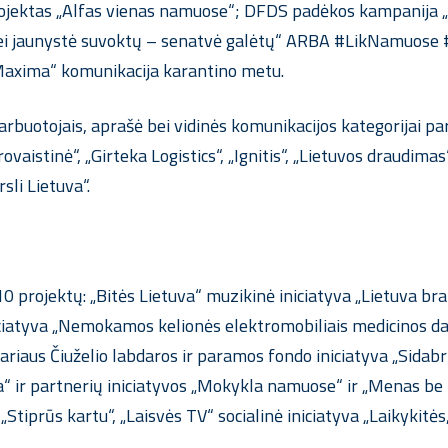
rojektas „Alfas vienas namuose“; DFDS padėkos kampanija „K
r „Jei jaunystė suvoktų – senatvė galėtų“ ARBA #LikNamuose 
„Maxima“ komunikacija karantino metu.
uotojais, aprašė bei vidinės komunikacijos kategorijai parai
urovaistinė“, „Girteka Logistics“, „Ignitis“, „Lietuvos draudim
sli Lietuva“.
a 10 projektų: „Bitės Lietuva“ muzikinė iniciatyva „Lietuva b
iciatyva „Nemokamos kelionės elektromobiliais medicinos da
riaus Čiuželio labdaros ir paramos fondo iniciatyva „Sidabr
r partnerių iniciatyvos „Mokykla namuose“ ir „Menas be ka
Stiprūs kartu“, „Laisvės TV“ socialinė iniciatyva „Laikykitės