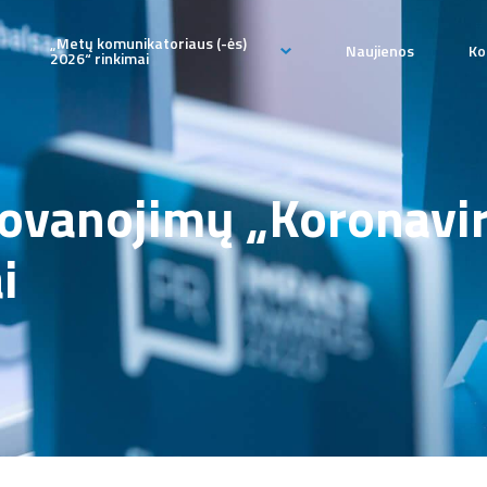
„Metų komunikatoriaus (-ės)
Naujienos
Ko
2026“ rinkimai
„Metų komunikatoriaus (-
ės) 2026“ paraiška
pateikimo
„Metų komunikatoriaus (-
dovanojimų „Koronavir
ės)“ rinkimų komisija
i