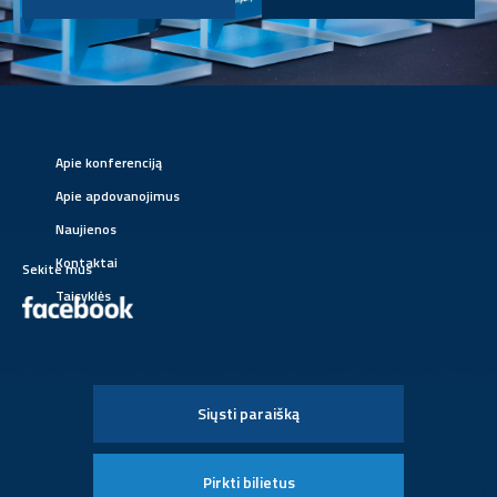
Apie konferenciją
Apie apdovanojimus
Naujienos
Kontaktai
Sekite mus
Taisyklės
Siųsti paraišką
Pirkti bilietus