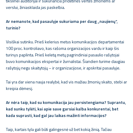
tikslinei auditorijai ir sukuriančia pridėtinės vertės žmonėms ar
verslui, žiniasklaida jas paskelbia.
Ar nemanote, kad pasaulyje sukuriama per daug „naujienų“,
turinio?
Visiškai sutinku. Prieš kelerius metus komunikacijos departamentai
100 proc. kontroliavo, kas rašoma organizacijos vardu ir kaip šis
turinys paplinta. Prieš keletą metų pagrindiniai pasaulio rašytojai
buvo komunikacijos ekspertai ir žurnalistai. Šiandien turime daugiau
rašytojų negu skaitytojų – ir organizacijose, ir apskritai pasaulyje.
Tai yra dar viena nauja realybė, kad vis mažiau žmonių skaito, stebi ar
kreipia dėmesį.
Ar nėra taip, kad su komunikacija jau persistengiama? Suprantu,
kad sunku tylėti, kai apie save garsiai kalba konkurentai, bet
kada suprasti, kad gal jau laikas mažinti informacijos?
Taip, kartais tyla gali būti galingesnė už bet kokią žinią. Tačiau