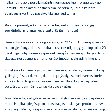
kalbame ne apie poreikį mažinti informacijos kiekį, o apie tai, kaip
komunikuoti tinkamai ir asmeniškai: bendrauti, kai turi ką nors
svarbaus ir vertingo pasakyti tikslinei auditorijai.
Visame pasaulyje kalbama apie tai, kad žmonės pervargę nuo
per didelio informacijos srauto. Ką jūs manote?
Remiantis kai kuriomis prognozėmis, iki 2025 m. duomenų apimtys
pasaulyje išaugs iki 175 zetabaitų (t.y. 175 trilijonų gigabaitų), arba 23
tūkst. gigabaitų duomenų apie kiekvieną Žemės žmogų. Tai yra daug
daugiau nei duomenys, kurių reikėjo žmogui nuskraidinti į mėnulį.
Todėl šiandien mes, ryšių su visuomene specialistai, turime unikalią
galimybę iš savo darbinių duomenų ir įžvalgų sukurti svertus, kurie
atneša daug daugiau vertės nei tokie rezultatai kaip mūsų video
peržiūrų ar paminėjimų žiniasklaidoje skaičius.
Įsivaizduokite, kad galite realiu laiku matyti ir suprasti, ką jūsų klientai
mano ir kalba apie jūsų naujienas, naujas paslaugas, produktus, įvykį,
straipsnį… Mums, ryšių su visuomene specialistams, tai reiškia naują