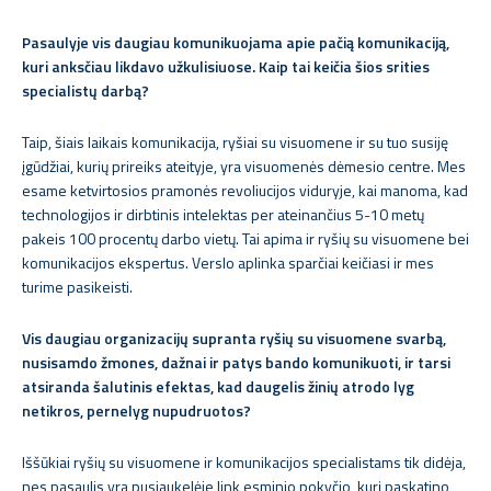
Pasaulyje vis daugiau komunikuojama apie pačią komunikaciją,
kuri anksčiau likdavo užkulisiuose. Kaip tai keičia šios srities
specialistų darbą?
Taip, šiais laikais komunikacija, ryšiai su visuomene ir su tuo susiję
įgūdžiai, kurių prireiks ateityje, yra visuomenės dėmesio centre. Mes
esame ketvirtosios pramonės revoliucijos viduryje, kai manoma, kad
technologijos ir dirbtinis intelektas per ateinančius 5-10 metų
pakeis 100 procentų darbo vietų. Tai apima ir ryšių su visuomene bei
komunikacijos ekspertus. Verslo aplinka sparčiai keičiasi ir mes
turime pasikeisti.
Vis daugiau organizacijų supranta ryšių su visuomene svarbą,
nusisamdo žmones, dažnai ir patys bando komunikuoti, ir tarsi
atsiranda šalutinis efektas, kad daugelis žinių atrodo lyg
netikros, pernelyg nupudruotos?
Iššūkiai ryšių su visuomene ir komunikacijos specialistams tik didėja,
nes pasaulis yra pusiaukelėje link esminio pokyčio, kurį paskatino