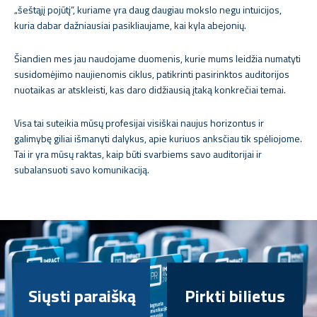
„šeštąjį pojūtį“, kuriame yra daug daugiau mokslo negu intuicijos,
kuria dabar dažniausiai pasikliaujame, kai kyla abejonių.
Šiandien mes jau naudojame duomenis, kurie mums leidžia numatyti
susidomėjimo naujienomis ciklus, patikrinti pasirinktos auditorijos
nuotaikas ar atskleisti, kas daro didžiausią įtaką konkrečiai temai.
Visa tai suteikia mūsų profesijai visiškai naujus horizontus ir
galimybę giliai išmanyti dalykus, apie kuriuos anksčiau tik spėliojome.
Tai ir yra mūsų raktas, kaip būti svarbiems savo auditorijai ir
subalansuoti savo komunikaciją.
Siųsti paraišką
Pirkti bilietus