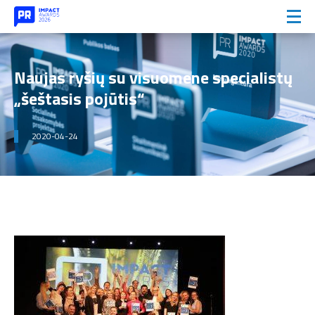
Naujas ryšių su visuomene specialistų
„šeštasis pojūtis“
2020-04-24