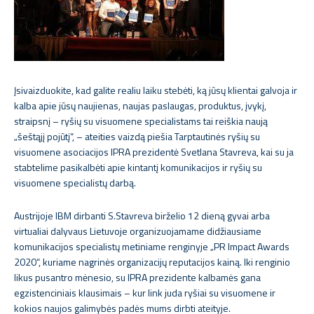
Įsivaizduokite, kad galite realiu laiku stebėti, ką jūsų klientai galvoja ir
kalba apie jūsų naujienas, naujas paslaugas, produktus, įvykį,
straipsnį – ryšių su visuomene specialistams tai reiškia naują
„šeštąjį pojūtį“, – ateities vaizdą piešia Tarptautinės ryšių su
visuomene asociacijos IPRA prezidentė Svetlana Stavreva, kai su ja
stabtelime pasikalbėti apie kintantį komunikacijos ir ryšių su
visuomene specialistų darbą.
Austrijoje IBM dirbanti S.Stavreva birželio 12 dieną gyvai arba
virtualiai dalyvaus Lietuvoje organizuojamame didžiausiame
komunikacijos specialistų metiniame renginyje „PR Impact Awards
2020“, kuriame nagrinės organizacijų reputacijos kainą. Iki renginio
likus pusantro mėnesio, su IPRA prezidente kalbamės gana
egzistenciniais klausimais – kur link juda ryšiai su visuomene ir
kokios naujos galimybės padės mums dirbti ateityje.