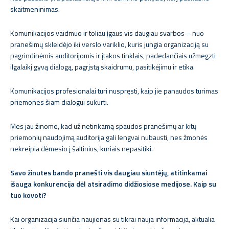
skaitmeninimas.
Komunikacijos vaidmuo ir toliau įgaus vis daugiau svarbos – nuo
pranešimų skleidėjo iki verslo variklio, kuris jungia organizaciją su
pagrindinėmis auditorijomis ir įtakos tinklais, padedančiais užmegzti
ilgalaikį gyvą dialogą, pagrįstą skaidrumu, pasitikėjimu ir etika.
Komunikacijos profesionalai turi nuspręsti, kaip jie panaudos turimas
priemones šiam dialogui sukurti.
Mes jau žinome, kad už netinkamą spaudos pranešimų ar kitų
priemonių naudojimą auditorija gali lengvai nubausti, nes žmonės
nekreipia dėmesio į šaltinius, kuriais nepasitiki.
Savo žinutes bando pranešti vis daugiau siuntėjų, atitinkamai
išauga konkurencija dėl atsiradimo didžiosiose medijose. Kaip su
tuo kovoti?
Kai organizacija siunčia naujienas su tikrai nauja informacija, aktualia