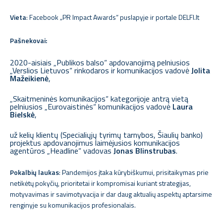
Vieta
: Facebook „PR Impact Awards“ puslapyje ir portale DELFI.lt
Pašnekovai:
2020-aisiais „Publikos balso“ apdovanojimą pelniusios
„Verslios Lietuvos“ rinkodaros ir komunikacijos vadovė
Jolita
Mažeikienė
,
„Skaitmeninės komunikacijos“ kategorijoje antrą vietą
pelniusios „Eurovaistinės“ komunikacijos vadovė
Laura
Bielskė
,
už kelių klientų (Specialiųjų tyrimų tarnybos, Šiaulių banko)
projektus apdovanojimus laimėjusios komunikacijos
agentūros „Headline“ vadovas
Jonas Blinstrubas
.
Pokalbių laukas
: Pandemijos įtaka kūrybiškumui, prisitaikymas prie
netikėtų pokyčių, prioritetai ir kompromisai kuriant strategijas,
motyvavimas ir savimotyvacija ir dar daug aktualių aspektų aptarsime
renginyje su komunikacijos profesionalais.