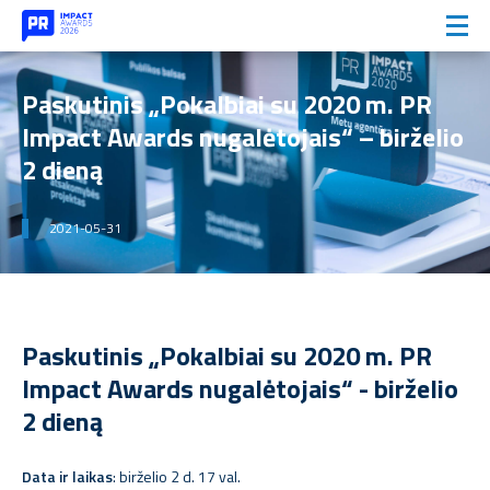
Paskutinis „Pokalbiai su 2020 m. PR
Impact Awards nugalėtojais“ – birželio
2 dieną
2021-05-31
Paskutinis „Pokalbiai su 2020 m. PR
Impact Awards nugalėtojais“ - birželio
2 dieną
Data ir laikas
: birželio 2 d. 17 val.