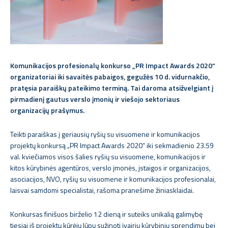
Komunikacijos profesionalų konkurso „PR Impact Awards 2020“
organizatoriai iki savaitės pabaigos, gegužės 10 d. vidurnakčio,
pratęsia paraiškų pateikimo terminą. Tai daroma atsižvelgiant į
pirmadienį gautus verslo įmonių ir viešojo sektoriaus
organizacijų prašymus.
Teikti paraiškas į geriausių ryšių su visuomene ir komunikacijos
projektų konkursą „PR Impact Awards 2020“ iki sekmadienio 23.59
val. kviečiamos visos šalies ryšių su visuomene, komunikacijos ir
kitos kūrybinės agentūros, verslo įmonės, įstaigos ir organizacijos,
asociacijos, NVO, ryšių su visuomene ir komunikacijos profesionalai,
laisvai samdomi specialistai, rašoma pranešime žiniasklaidai.
Konkursas finišuos birželio 12 dieną ir suteiks unikalią galimybę
tiesiai iš projektų kūrėjų lūpų sužinoti įvairių kūrybinių sprendimų bei