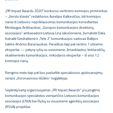
„PR Impact Awards 2020“ konkurso vertinimo komisijos pirmininkas
– „Verslo klasės“ redaktorius Aurelijus Katkevičius, kiti komisijos
nariai iš Lietuvos: nepriklausomas komunikacijos konsultantas
Mindaugas Ardišauskas, „Europos komunikacijos direktorių
asociacijos“ ambasadorė Lietuvai Lina Jakučionienė, žurnalistė Dalia
Kutraitė Giedraitienė ir „Tele 2“ komunikacijos vadovas Baltijos
šalims Andrius Baranauskas. Paraiškas taip pat vertins 7 užsienio
ekspertai –– patyrę ryšių su visuomene, žiniasklaidos, tinklaraščių,
skaitmeninės komunikacijos, rinkodaros ekspertai – iš viso 12
komisijos narių.
Renginio metu taip pat bus paskelbti specialiosios apdovanojimų
serijos „Koronaviruso iššūkis“ nugalėtojai.
Septintą kartą organizuojamas „PR Impact Awards“ yra jungtinis
komunikacijos specialistus vienijančios Lietuvos komunikacijos
asociacijos (LTKA) bei Ryšių su visuomene agentūrų asociacijos
(RSVA) projektas.