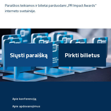
Paraiškos teikiamos ir bilietai parduodami „PR Impact Awards“
interneto svetainėje.
Siųsti paraišką
Pirkti bilietus
Apie konferenciją
Apie apdovanojimus