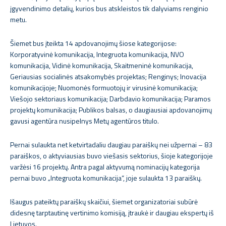
įgyvendinimo detalių, kurios bus atskleistos tik dalyviams renginio
metu.
Šiemet bus įteikta 14 apdovanojimų šiose kategorijose:
Korporatyvinė komunikacija, Integruota komunikacija, NVO
komunikacija, Vidinė komunikacija, Skaitmeninė komunikacija,
Geriausias socialinės atsakomybės projektas; Renginys; Inovacija
komunikacijoje; Nuomonės formuotojų ir virusinė komunikacija;
Viešojo sektoriaus komunikacija; Darbdavio komunikacija; Paramos
projektų komunikacija; Publikos balsas, o daugiausiai apdovanojimų
gavusi agentūra nusipelnys Metų agentūros titulo.
Pernai sulaukta net ketvirtadaliu daugiau paraiškų nei užpernai – 83
paraiškos, o aktyviausias buvo viešasis sektorius, šioje kategorijoje
varžėsi 16 projektų. Antra pagal aktyvumą nominacijų kategorija
pernai buvo „Integruota komunikacija“, joje sulaukta 13 paraiškų.
Išaugus pateiktų paraiškų skaičiui, šiemet organizatoriai subūrė
didesnę tarptautinę vertinimo komisiją, įtraukė ir daugiau ekspertų iš
Lietuvos.