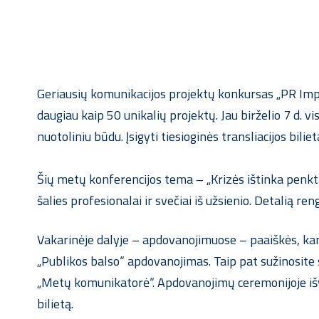
Geriausių komunikacijos projektų konkursas „PR Impa
daugiau kaip 50 unikalių projektų. Jau birželio 7 d. v
nuotoliniu būdu. Įsigyti tiesioginės transliacijos bilie
Šių metų konferencijos tema – „Krizės ištinka penk
šalies profesionalai ir svečiai iš užsienio. Detalią re
Vakarinėje dalyje – apdovanojimuose – paaiškės, kam 
„Publikos balso“ apdovanojimas. Taip pat sužinosite
„Metų komunikatorė“. Apdovanojimų ceremonijoje išvys
bilietą.