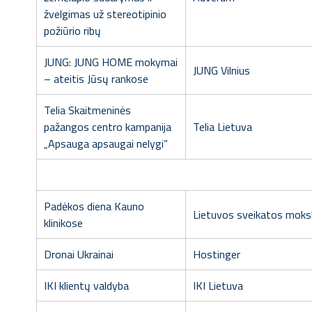
žvelgimas už stereotipinio
požiūrio ribų
JUNG: JUNG HOME mokymai
JUNG Vilnius
– ateitis Jūsų rankose
Telia Skaitmeninės
pažangos centro kampanija
Telia Lietuva
„Apsauga apsaugai nelygi“
Padėkos diena Kauno
Lietuvos sveikatos mokslų
klinikose
Dronai Ukrainai
Hostinger
IKI klientų valdyba
IKI Lietuva