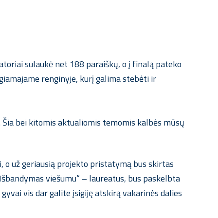
oriai sulaukė net 188 paraiškų, o į finalą pateko
aigiamajame renginyje, kurį galima stebėti ir
. Šia bei kitomis aktualiomis temomis kalbės mūsų
 o už geriausią projekto pristatymą bus skirtas
i „Išbandymas viešumu“ – laureatus, bus paskelbta
vai vis dar galite įsigiję atskirą vakarinės dalies