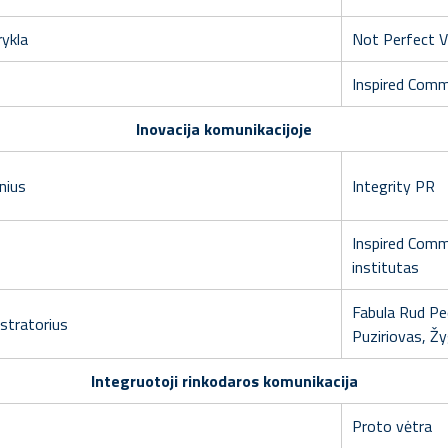
rykla
Not Perfect Vi
Inspired Comm
Inovacija komunikacijoje
nius
Integrity PR
Inspired Comm
institutas
Fabula Rud Pe
stratorius
Puziriovas, Ž
Integruotoji rinkodaros komunikacija
Proto vėtra