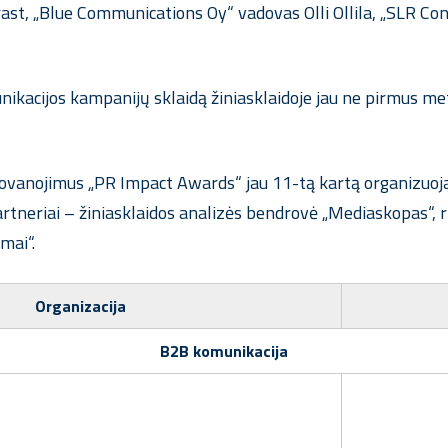
st, „Blue Communications Oy“ vadovas Olli Ollila, „SLR Con
nikacijos kampanijų sklaidą žiniasklaidoje jau
ne pirmus
met
dovanojimus „PR Impact Awards“ jau 11-tą kartą organizuoja 
partneriai – žiniasklaidos analizės bendrovė „Mediaskopas“, 
mai“.
Organizacija
B2B komunikacija