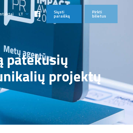
Siųsti
Pirkti
ntaktai
LT
paraišką
bilietus
EN
ą patekusių
unikalių projektų