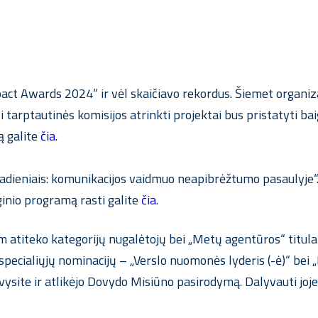
ct Awards 2024“ ir vėl skaičiavo rekordus. Šiemet organizat
isi tarptautinės komisijos atrinkti projektai bus pristatyti b
tą galite
čia
.
tadieniais: komunikacijos vaidmuo neapibrėžtumo pasaulyje“
nginio programą rasti galite
čia
.
atiteko kategorijų nugalėtojų bei „Metų agentūros“ titulai,
 specialiųjų nominacijų – „Verslo nuomonės lyderis (-ė)“ be
ite ir atlikėjo Dovydo Misiūno pasirodymą. Dalyvauti joje gy