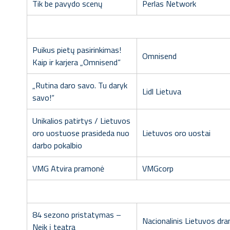
Tik be pavydo scenų
Perlas Network
Puikus pietų pasirinkimas!
Omnisend
Kaip ir karjera „Omnisend“
„Rutina daro savo. Tu daryk
Lidl Lietuva
savo!“
Unikalios patirtys / Lietuvos
oro uostuose prasideda nuo
Lietuvos oro uostai
darbo pokalbio
VMG Atvira pramonė
VMGcorp
84 sezono pristatymas –
Nacionalinis Lietuvos dr
Neik į teatrą