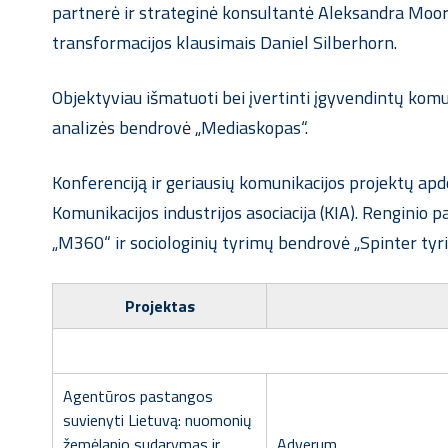
partnerė ir strateginė konsultantė Aleksandra Moora
transformacijos klausimais Daniel Silberhorn.
Objektyviau išmatuoti bei įvertinti įgyvendintų komu
analizės bendrovė „Mediaskopas“.
Konferenciją ir geriausių komunikacijos projektų ap
Komunikacijos industrijos asociacija (KIA). Renginio 
„M360“ ir sociologinių tyrimų bendrovė „Spinter tyri
Projektas
Agentūros pastangos
suvienyti Lietuvą: nuomonių
žemėlapio sudarymas ir
Adverum