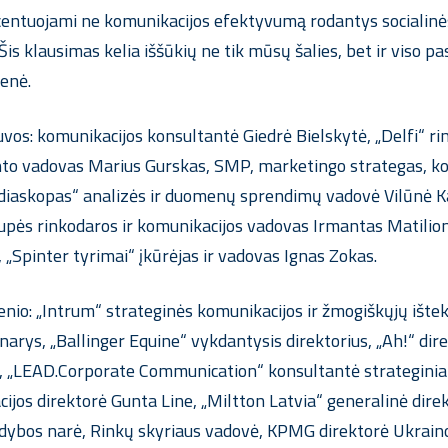
entuojami ne komunikacijos efektyvumą rodantys socialinės ž
is klausimas kelia iššūkių ne tik mūsų šalies, bet ir viso pas
ienė.
etuvos: komunikacijos konsultantė Giedrė Bielskytė, „Delfi“ 
o vadovas Marius Gurskas, SMP, marketingo strategas, konsu
ediaskopas“ analizės ir duomenų sprendimų vadovė Vilūnė Ka
ės rinkodaros ir komunikacijos vadovas Irmantas Matilionis
„Spinter tyrimai“ įkūrėjas ir vadovas Ignas Zokas.
sienio: „Intrum“ strateginės komunikacijos ir žmogiškųjų išt
narys, „Ballinger Equine“ vykdantysis direktorius, „Ah!“ dir
 „LEAD.Corporate Communication“ konsultantė strateginiais 
jos direktorė Gunta Line, „Miltton Latvia“ generalinė direk
dybos narė, Rinkų skyriaus vadovė, KPMG direktorė Ukraino