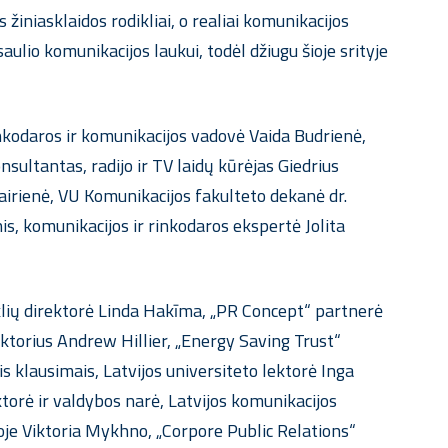
iniasklaidos rodikliai, o realiai komunikacijos
aulio komunikacijos laukui, todėl džiugu šioje srityje
rinkodaros ir komunikacijos vadovė Vaida Budrienė,
ltantas, radijo ir TV laidų kūrėjas Giedrius
irienė, VU Komunikacijos fakulteto dekanė dr.
, komunikacijos ir rinkodaros ekspertė Jolita
eklių direktorė Linda Hakīma, „PR Concept“ partnerė
ektorius Andrew Hillier, „Energy Saving Trust“
klausimais, Latvijos universiteto lektorė Inga
torė ir valdybos narė, Latvijos komunikacijos
je Viktoria Mykhno, „Corpore Public Relations“