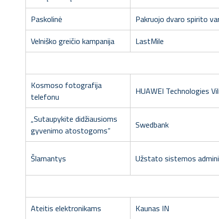
Paskolinė
Pakruojo dvaro spirito va
Velniško greičio kampanija
LastMile
Kosmoso fotografija
HUAWEI Technologies Vil
telefonu
„Sutaupykite didžiausioms
Swedbank
gyvenimo atostogoms“
Šlamantys
Užstato sistemos admini
Ateitis elektronikams
Kaunas IN