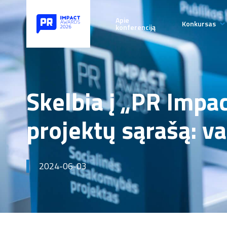
Apie
Konkursas
konferenciją
Taisyklės
Paraiškų 
terminai
Skelbia į „PR Impa
D.U.K.
projektų sąrašą: va
Patarimai
2024-06-03