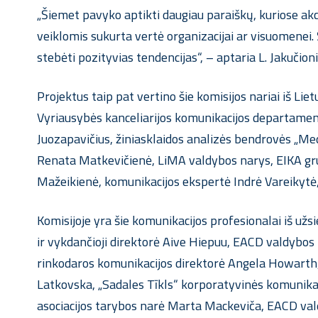
„
Šiemet pavyko aptikti daugiau paraiškų, kuriose akc
veiklomis sukurta vertė organizacijai ar visuomenei. Š
stebėti pozityvias tendencijas
“, – aptaria L. Jakučion
Projektus taip pat vertino šie komisijos nariai iš Li
Vyriausybės kanceliarijos komunikacijos departament
Juozapavičius, žiniasklaidos analizės bendrovės „M
Renata Matkevičienė, LiMA valdybos narys, EIKA grup
Mažeikienė, komunikacijos ekspertė Indrė Vareikytė, 
Komisijoje yra šie komunikacijos profesionalai iš už
ir vykdančioji direktorė Aive Hiepuu, EACD valdybos 
rinkodaros komunikacijos direktorė Angela Howarth,
Latkovska, „Sadales Tīkls“ korporatyvinės komunikaci
asociacijos tarybos narė Marta Mackeviča, EACD val