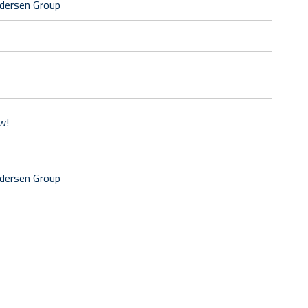
dersen Group
w!
edersen Group