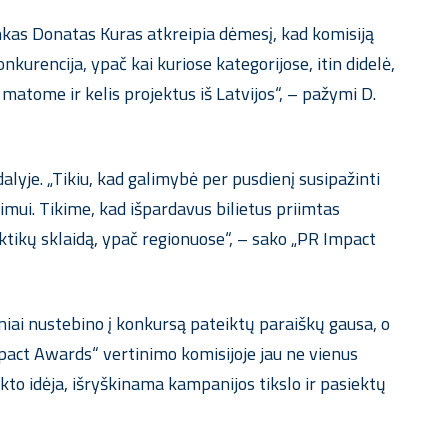
nkas Donatas Kuras atkreipia dėmesį, kad komisiją
nkurencija, ypač kai kuriose kategorijose, itin didelė,
 matome ir kelis projektus iš Latvijos
“,
– pažymi D.
dalyje.
„
Tikiu, kad galimybė per pusdienį susipažinti
imui. Tikime, kad išpardavus bilietus priimtas
aktikų sklaidą, ypač regionuose
“,
– sako
„PR Impact
iai nustebino į konkursą pateiktų paraiškų gausa, o
pact Awards
“
vertinimo komisijoje jau ne vienus
to idėja, išryškinama kampanijos tikslo ir pasiektų