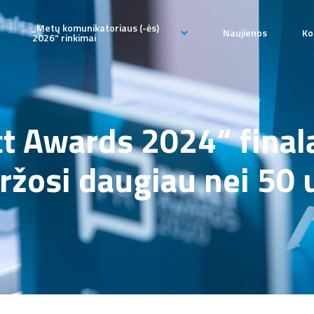
„Metų komunikatoriaus (-ės)
Naujienos
Ko
2026“ rinkimai
„Metų komunikatoriaus (-
ės) 2026“ paraiška
pateikimo
„Metų komunikatoriaus (-
ct Awards 2024“ final
ės)“ rinkimų komisija
ržosi daugiau nei 50 