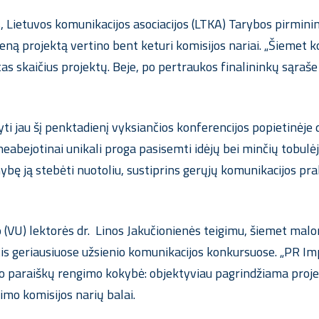
Lietuvos komunikacijos asociacijos (LTKA) Tarybos pirmini
eną projektą vertino bent keturi komisijos nariai. „
Šiemet ko
tas skaičius projektų. Beje, po pertraukos finalininkų sąraše
yti jau šį penktadienį vyksiančios konferencijos popietinėje 
eabejotinai unikali proga pasisemti idėjų bei minčių tobulėj
mybę ją stebėti nuotoliu, sustiprins gerųjų komunikacijos pr
 (VU) lektorės dr.
Linos Jakučionienės teigimu, šiemet malon
ytis geriausiuose užsienio komunikacijos konkursuose.
„
PR Im
o paraiškų rengimo kokybė: objektyviau pagrindžiama projek
nimo komisijos narių balai
.