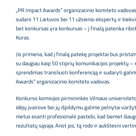
„PR Impact Awards“ organizacinio komiteto vadovas, 
sudaro 11 Lietuvos bei 11 užsienio ekspertų ir kiekvi
bet konkursas yra konkursas
–
į finalą patenka ribo
Kuras.
Jis primena, kad į finalą patekę projektai bus pristat
su daugiau kaip 50 stiprių komunikacijos projektų
–
n
sprendimas transliuoti konferenciją ir sudaryti gali
Awards“ organizacinio komiteto vadovas.
Konkurso komisijos pirmininkės
Vilniaus universiteto
idėjų įvairove bei jų išpildymu galime pelnytai varž
metus esanti profesionalė pastebi, kad šiemet išaug
rezultatų sąsaja. Anot jos, tą rodo ir aukštesni verti