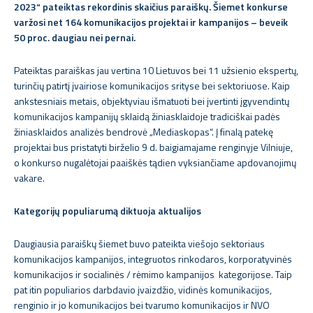
2023“ pateiktas rekordinis skaičius paraiškų. Šiemet konkurse
varžosi net 164 komunikacijos projektai ir kampanijos – beveik
50 proc. daugiau nei pernai.
Pateiktas paraiškas jau vertina 10 Lietuvos bei 11 užsienio ekspertų,
turinčių patirtį įvairiose komunikacijos srityse bei sektoriuose. Kaip
ankstesniais metais, objektyviau išmatuoti bei įvertinti įgyvendintų
komunikacijos kampanijų sklaidą žiniasklaidoje tradiciškai padės
žiniasklaidos analizės bendrovė „Mediaskopas“. Į finalą patekę
projektai bus pristatyti birželio 9 d. baigiamajame renginyje Vilniuje,
o konkurso nugalėtojai paaiškės tądien vyksiančiame apdovanojimų
vakare.
Kategorijų populiarumą diktuoja aktualijos
Daugiausia paraiškų šiemet buvo pateikta viešojo sektoriaus
komunikacijos kampanijos, integruotos rinkodaros, korporatyvinės
komunikacijos ir socialinės / rėmimo kampanijos kategorijose. Taip
pat itin populiarios darbdavio įvaizdžio, vidinės komunikacijos,
renginio ir jo komunikacijos bei tvarumo komunikacijos ir NVO