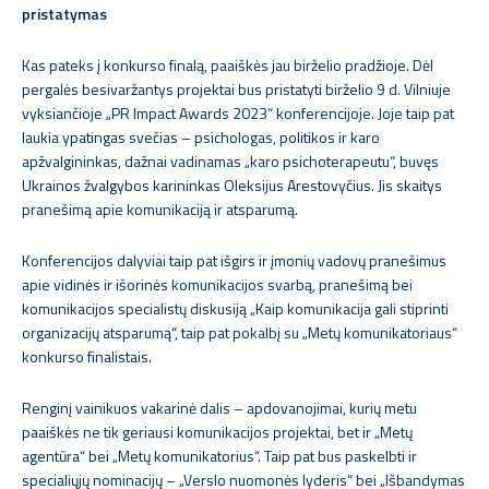
pristatymas
Kas pateks į konkurso finalą, paaiškės jau birželio pradžioje. Dėl
pergalės besivaržantys projektai bus pristatyti birželio 9 d. Vilniuje
vyksiančioje „PR Impact Awards 2023“ konferencijoje. Joje taip pat
laukia ypatingas svečias – psichologas, politikos ir karo
apžvalgininkas, dažnai vadinamas „karo psichoterapeutu“, buvęs
Ukrainos žvalgybos karininkas Oleksijus Arestovyčius. Jis skaitys
pranešimą apie komunikaciją ir atsparumą.
Konferencijos dalyviai taip pat išgirs ir įmonių vadovų pranešimus
apie vidinės ir išorinės komunikacijos svarbą, pranešimą bei
komunikacijos specialistų diskusiją „Kaip komunikacija gali stiprinti
organizacijų atsparumą“, taip pat pokalbį su „Metų komunikatoriaus“
konkurso finalistais.
Renginį vainikuos vakarinė dalis – apdovanojimai, kurių metu
paaiškės ne tik geriausi komunikacijos projektai, bet ir „Metų
agentūra“ bei „Metų komunikatorius“. Taip pat bus paskelbti ir
specialiųjų nominacijų – „Verslo nuomonės lyderis“ bei „Išbandymas