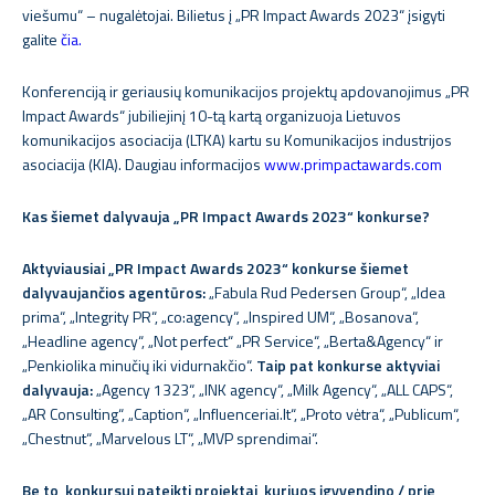
viešumu“ – nugalėtojai. Bilietus į „PR Impact Awards 2023“ įsigyti
galite
čia.
Konferenciją ir geriausių komunikacijos projektų apdovanojimus „PR
Impact Awards“ jubiliejinį 10-tą kartą organizuoja Lietuvos
komunikacijos asociacija (LTKA) kartu su Komunikacijos industrijos
asociacija (KIA). Daugiau informacijos
www.primpactawards.com
Kas šiemet dalyvauja „PR Impact Awards 2023“ konkurse?
Aktyviausiai „PR Impact Awards 2023“ konkurse šiemet
dalyvaujančios agentūros:
„Fabula Rud Pedersen Group“, „Idea
prima“, „Integrity PR“, „co:agency“, „Inspired UM“, „Bosanova“,
„Headline agency“, „Not perfect“ „PR Service“, „Berta&Agency“ ir
„Penkiolika minučių iki vidurnakčio“.
Taip pat konkurse aktyviai
dalyvauja:
„Agency 1323“, „INK agency“, „Milk Agency“, „ALL CAPS“,
„AR Consulting“, „Caption“, „Influenceriai.lt“, „Proto vėtra“, „Publicum“,
„Chestnut“, „Marvelous LT“, „MVP sprendimai“.
Be to, konkursui pateikti projektai, kuriuos įgyvendino / prie