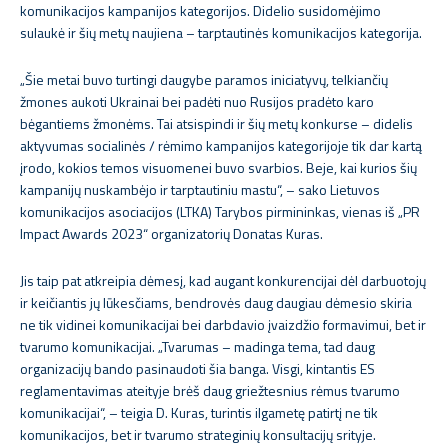
komunikacijos kampanijos kategorijos. Didelio susidomėjimo
sulaukė ir šių metų naujiena – tarptautinės komunikacijos kategorija.
„Šie metai buvo turtingi daugybe paramos iniciatyvų, telkiančių
žmones aukoti Ukrainai bei padėti nuo Rusijos pradėto karo
bėgantiems žmonėms. Tai atsispindi ir šių metų konkurse – didelis
aktyvumas socialinės / rėmimo kampanijos kategorijoje tik dar kartą
įrodo, kokios temos visuomenei buvo svarbios. Beje, kai kurios šių
kampanijų nuskambėjo ir tarptautiniu mastu“, – sako Lietuvos
komunikacijos asociacijos (LTKA) Tarybos pirmininkas, vienas iš „PR
Impact Awards 2023“ organizatorių Donatas Kuras.
Jis taip pat atkreipia dėmesį, kad augant konkurencijai dėl darbuotojų
ir keičiantis jų lūkesčiams, bendrovės daug daugiau dėmesio skiria
ne tik vidinei komunikacijai bei darbdavio įvaizdžio formavimui, bet ir
tvarumo komunikacijai. „Tvarumas – madinga tema, tad daug
organizacijų bando pasinaudoti šia banga. Visgi, kintantis ES
reglamentavimas ateityje brėš daug griežtesnius rėmus tvarumo
komunikacijai“, – teigia D. Kuras, turintis ilgametę patirtį ne tik
komunikacijos, bet ir tvarumo strateginių konsultacijų srityje.