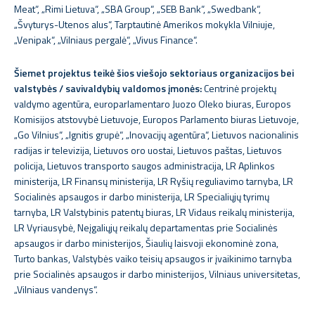
Meat“, „Rimi Lietuva“, „SBA Group“, „SEB Bank“, „Swedbank“,
„Švyturys-Utenos alus“, Tarptautinė Amerikos mokykla Vilniuje,
„Venipak“, „Vilniaus pergalė“, „Vivus Finance“.
Šiemet projektus teikė šios viešojo sektoriaus organizacijos bei
valstybės / savivaldybių valdomos įmonės:
Centrinė projektų
valdymo agentūra, europarlamentaro Juozo Oleko biuras, Europos
Komisijos atstovybė Lietuvoje, Europos Parlamento biuras Lietuvoje,
„Go Vilnius“, „Ignitis grupė“, „Inovacijų agentūra“, Lietuvos nacionalinis
radijas ir televizija, Lietuvos oro uostai, Lietuvos paštas, Lietuvos
policija, Lietuvos transporto saugos administracija, LR Aplinkos
ministerija, LR Finansų ministerija, LR Ryšių reguliavimo tarnyba, LR
Socialinės apsaugos ir darbo ministerija, LR Specialiųjų tyrimų
tarnyba, LR Valstybinis patentų biuras, LR Vidaus reikalų ministerija,
LR Vyriausybė, Neįgaliųjų reikalų departamentas prie Socialinės
apsaugos ir darbo ministerijos, Šiaulių laisvoji ekonominė zona,
Turto bankas, Valstybės vaiko teisių apsaugos ir įvaikinimo tarnyba
prie Socialinės apsaugos ir darbo ministerijos, Vilniaus universitetas,
„Vilniaus vandenys“.