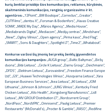
kurių ženkliai prisidėjo šios komunikacijos, reklamos, kūrybinės,
skaitmeninės komunikacijos, renginių organizavimo ir kt.
agentūros:
„72Point“, „BM Boutique“, „Correctus“, „Creator“,
„CUT!Films“, „dentsu X“, „Forsman & Bodenfors“, „Havas Creative
SOMA“, „MADE My Day“, „Mãrios Agency“, „Media House“,
„Mediabrands Digital“, „Mediacom“, „Medijų centras“, „Mindshare“,
„New!“, „Ogilvy Vilnius“, „Open agency“, „Pirma kava“, „Red Flag“,
„SMART“, „Sons & Daughters“, „Spotlight LT“, „Time2“, „Whatabout“.
Konkurse varžosi šių įmonių bei prekių ženklų įgyvendintos
komunikacijos kampanijos:
„AUGA group“, „Baltic Baltymas“, „Biržų
duona“, „Bitė Lietuva“, „Circle K Lietuva“, „Darnu Group“, „Deichmann“,
„DFDS“, „Elektrum Lietuva“, „Eurovaistinė“, „Freedom Finance Europe
Ltd“, „G9“, „Huawei Technologies Vilnius“, „Husqvarna Lietuva“, „Yara
European Business Services“, „Ikea Lietuva“, „IKI Lietuva“, „IOM
Lithuania“, „Johnson & Johnson“, „JUNG Vilnius“, „Kentucky Fried
Chicken Lietuva“, „Kilo Health“, „Kongsberg NanoAvionics“, „Lidl
Lietuva“, „MV GROUP Distribution LT“, „Nordcurrent Group“,
„NordPass“, „NordVPN“, „Omnisend“, „Paulig Lietuva“, „Premier
Restaurants“ (McDonald`s), „Procter & Gamble“, „RASO“, „Redifine