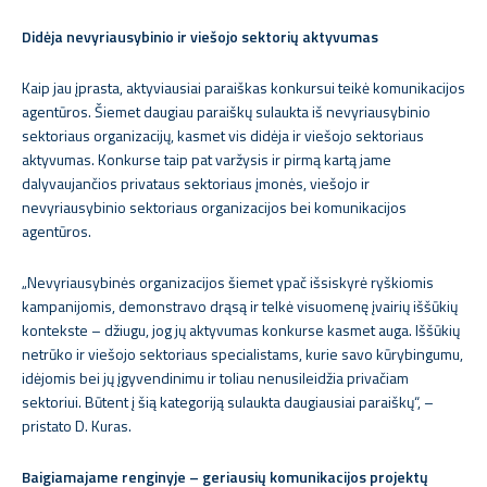
Didėja nevyriausybinio ir viešojo sektorių aktyvumas
Kaip jau įprasta, aktyviausiai paraiškas konkursui teikė komunikacijos
agentūros. Šiemet daugiau paraiškų sulaukta iš nevyriausybinio
sektoriaus organizacijų, kasmet vis didėja ir viešojo sektoriaus
aktyvumas. Konkurse taip pat varžysis ir pirmą kartą jame
dalyvaujančios privataus sektoriaus įmonės, viešojo ir
nevyriausybinio sektoriaus organizacijos bei komunikacijos
agentūros.
„Nevyriausybinės organizacijos šiemet ypač išsiskyrė ryškiomis
kampanijomis, demonstravo drąsą ir telkė visuomenę įvairių iššūkių
kontekste – džiugu, jog jų aktyvumas konkurse kasmet auga. Iššūkių
netrūko ir viešojo sektoriaus specialistams, kurie savo kūrybingumu,
idėjomis bei jų įgyvendinimu ir toliau nenusileidžia privačiam
sektoriui. Būtent į šią kategoriją sulaukta daugiausiai paraiškų“, –
pristato D. Kuras.
Baigiamajame renginyje – geriausių komunikacijos projektų