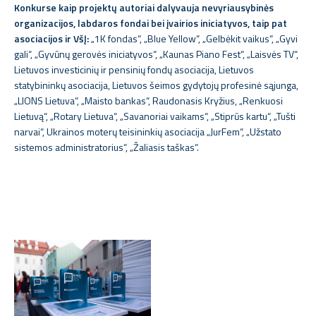
Konkurse kaip projektų autoriai dalyvauja nevyriausybinės
organizacijos, labdaros fondai bei įvairios iniciatyvos, taip pat
asociacijos ir VšĮ:
„1K fondas“, „Blue Yellow“, „Gelbėkit vaikus“, „Gyvi
gali“, „Gyvūnų gerovės iniciatyvos“, „Kaunas Piano Fest“, „Laisvės TV“,
Lietuvos investicinių ir pensinių fondų asociacija, Lietuvos
statybininkų asociacija, Lietuvos šeimos gydytojų profesinė sąjunga,
„LIONS Lietuva“, „Maisto bankas“, Raudonasis Kryžius, „Renkuosi
Lietuvą“, „Rotary Lietuva“, „Savanoriai vaikams“, „Stiprūs kartu“, „Tušti
narvai“, Ukrainos moterų teisininkių asociacija „JurFem“, „Užstato
sistemos administratorius“, „Žaliasis taškas“.